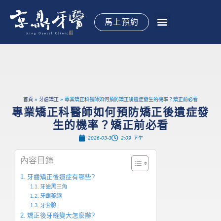
跳
至
馬上預約
主
要
關於京鼎
植牙手術
全口重建
牙齒矯正
水雷射牙周
專科治療
御醫專欄
御見案例
立即預約
內
容
首頁
牙齒矯正
專業矯正科醫師如何預防矯正後遺症發生的機率？矯正前必看
專業矯正科醫師如何預防矯正後遺症發
生的機率？矯正前必看
2026-03-3
2:09 下午
內容目錄
牙齒矯正後遺症有哪些?
牙齒黑三角
牙齦萎縮
牙套臉
矯正後牙縫變大怎麼辦?