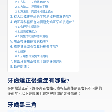
方法一：牙齒修磨(IPR)
方法二：牙周補肉手術
方法三：陶瓷貼片或全瓷冠
有人說矯正牙齒老了容易掉牙是真的嗎?
矯正專科醫師會如何避免矯正牙齒後遺症?
合理的力學設計
風險控管能力
完整的術前評估與溝通
矯正後牙齒還會跑掉嗎?
矯正牙齒還會有其他後遺症嗎?
蛀牙
牙齦發炎演變成牙周病
桃園牙齒矯正推薦｜京鼎牙醫診所
延伸閱讀：
牙齒矯正後遺症有哪些?
在開始矯正前，許多患者會擔心療程結束後是否會有不可逆的
後遺症。以下是臨床上較常被詢問的幾種情形：
牙齒黑三角