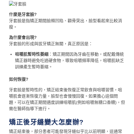
什麼是牙套臉?
牙套臉是指矯正期間臉頰凹陷、顴骨突出，臉型看起來比較消
瘦。
為什麼會出現?
牙套臉的形成與拔牙矯正無關，真正原因是：
咀嚼肌暫時性萎縮
：矯正期間因為牙齒在移動，或配戴傳統
矯正器時避免吃過硬食物，導致咀嚼頻率降低，咀嚼肌缺乏
訓練產生暫時萎縮。
如何恢復?
牙套臉是暫時性的，矯正結束後恢復正常飲食與咀嚼習慣，咀
嚼肌會逐漸恢復力量，臉型也會慢慢回復。如果擔心這個問
題，可以在矯正期間適度訓練咀嚼肌(例如咀嚼無糖口香糖)，但
需在醫師指導下進行。
矯正後牙縫變大怎麼辦?
矯正結束後，部分患者可能發現牙縫似乎比以前明顯，這通常