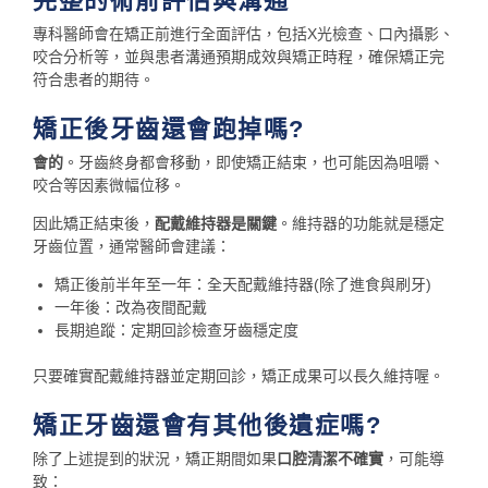
完整的術前評估與溝通
專科醫師會在矯正前進行全面評估，包括X光檢查、口內攝影、
咬合分析等，並與患者溝通預期成效與矯正時程，確保矯正完
符合患者的期待。
矯正後牙齒還會跑掉嗎?
會的
。牙齒終身都會移動，即使矯正結束，也可能因為咀嚼、
咬合等因素微幅位移。
因此矯正結束後，
配戴維持器是關鍵
。維持器的功能就是穩定
牙齒位置，通常醫師會建議：
矯正後前半年至一年：全天配戴維持器(除了進食與刷牙)
一年後：改為夜間配戴
長期追蹤：定期回診檢查牙齒穩定度
只要確實配戴維持器並定期回診，矯正成果可以長久維持喔。
矯正牙齒還會有其他後遺症嗎?
除了上述提到的狀況，矯正期間如果
口腔清潔不確實
，可能導
致：