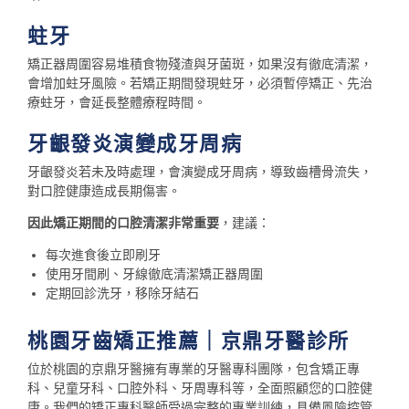
蛀牙
矯正器周圍容易堆積食物殘渣與牙菌斑，如果沒有徹底清潔，
會增加蛀牙風險。若矯正期間發現蛀牙，必須暫停矯正、先治
療蛀牙，會延長整體療程時間。
牙齦發炎演變成牙周病
牙齦發炎若未及時處理，會演變成牙周病，導致齒槽骨流失，
對口腔健康造成長期傷害。
因此矯正期間的口腔清潔非常重要
，建議：
每次進食後立即刷牙
使用牙間刷、牙線徹底清潔矯正器周圍
定期回診洗牙，移除牙結石
桃園牙齒矯正推薦｜京鼎牙醫診所
位於桃園的京鼎牙醫擁有專業的牙醫專科團隊，包含矯正專
科、兒童牙科、口腔外科、牙周專科等，全面照顧您的口腔健
康。我們的矯正專科醫師受過完整的專業訓練，具備風險控管