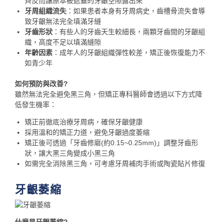
齊反而讓原本被遮蓋的牙齦空隙露出來
牙周組織流失
：如果患者本身有牙周病史，齒槽骨流失會導
致牙齦無法完全填滿牙縫
牙齒形狀
：有些人的牙齒天生較細長，兩顆牙齒間的牙齦組
織，高度不足以填滿縫隙
年齡因素
：成年人的牙齦組織彈性較差，矯正後恢復能力不
如青少年
如何預防與改善?
雖然無法完全避免黑三角，但矯正專科醫師會透過以下方式降
低發生機率：
矯正前徹底治療牙周病，確保牙齦健康
採用溫和的矯正力道，避免牙齦過度萎縮
矯正後可透過「牙齒修磨(約0.15~0.25mm)」調整牙齒形
狀，讓大黑三角變成小黑三角
如需完全消除黑三角，可考慮牙周補肉手術或陶瓷貼片修復
牙齦萎縮