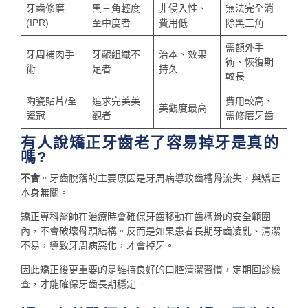
牙齒修磨
黑三角輕度
非侵入性、
無法完全消
(IPR)
至中度者
費用低
除黑三角
需額外手
牙周補肉手
牙齦組織不
治本、效果
術、恢復期
術
足者
持久
較長
陶瓷貼片/全
追求完美美
費用較高、
美觀度最高
瓷冠
觀者
需修磨牙齒
有人說矯正牙齒老了容易掉牙是真的
嗎?
不會
。牙齒脫落的主要原因是牙周病導致齒槽骨流失，與矯正
本身無關。
矯正專科醫師在治療時會確保牙齒移動在齒槽骨的安全範圍
內，不會破壞骨頭結構。反而是如果患者長期牙齒凌亂、清潔
不易，導致牙周病惡化，才會掉牙。
因此矯正後更重要的是維持良好的口腔清潔習慣，定期回診檢
查，才能確保牙齒長期穩定。