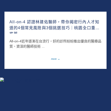
All-on-4 認證林建佑醫師，帶你揭密行內人才知
道的4個常見風險與3個挑選技巧｜桃園全口重建
推薦
All-on-4近年逐漸在台流行，好的診所紛紛推出優良的醫療品
質、資深的醫師技術 ...
more →