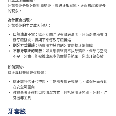
什麼是牙齦萎縮?
牙齦萎縮是指牙齦組織退縮，導致牙根暴露、牙齒看起來變長
的現象。
為什麼會出現?
牙齦萎縮的主要成因包括：
口腔清潔不當
：矯正期間若沒有徹底清潔，牙菌斑堆積會引
發牙齦發炎，長期下來導致牙齦萎縮
刷牙方式錯誤
：過度用力橫向刷牙會磨損牙齦組織
不拔牙矯正的風險
：如果患者堅持不拔牙矯正，但牙弓空間
不足，牙齒可能被推出原本的齒槽骨範圍，造成牙齦萎縮
如何預防?
矯正專科醫師會這樣做：
矯正前評估牙弓空間，可能需要拔牙或擴弓，確保牙齒移動
在安全範圍內
教導患者正確的口腔清潔方式，包括使用牙間刷、牙線、沖
牙機等工具
牙套臉