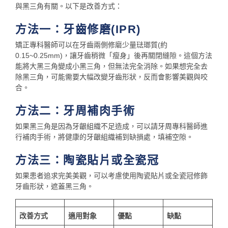
與黑三角有關。以下是改善方式：
方法一：牙齒修磨(IPR)
矯正專科醫師可以在牙齒兩側修磨少量琺瑯質(約
0.15~0.25mm)，讓牙齒稍微「瘦身」後再關閉縫隙。這個方法
能將大黑三角變成小黑三角，但無法完全消除。如果想完全去
除黑三角，可能需要大幅改變牙齒形狀，反而會影響美觀與咬
合。
方法二：牙周補肉手術
如果黑三角是因為牙齦組織不足造成，可以請牙周專科醫師進
行補肉手術，將健康的牙齦組織補到缺損處，填補空隙。
方法三：陶瓷貼片或全瓷冠
如果患者追求完美美觀，可以考慮使用陶瓷貼片或全瓷冠修飾
牙齒形狀，遮蓋黑三角。
改善方式
適用對象
優點
缺點