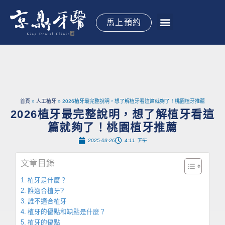
跳
至
馬上預約
主
要
關於京鼎
植牙手術
全口重建
牙齒矯正
水雷射牙周
專科治療
御醫專欄
御見案例
立即預約
內
容
首頁
人工植牙
2026植牙最完整說明，想了解植牙看這篇就夠了！桃園植牙推薦
2026植牙最完整說明，想了解植牙看這
篇就夠了！桃園植牙推薦
2025-03-26
4:11 下午
文章目錄
植牙是什麼？
誰適合植牙?
誰不適合植牙
植牙的優點和缺點是什麼？
植牙的優點