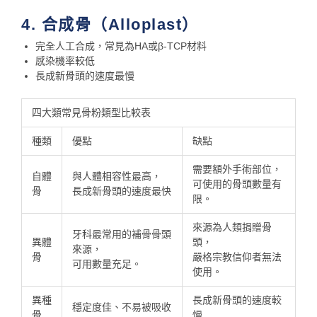
4. 合成骨（Alloplast）
完全人工合成，常見為HA或β-TCP材料
感染機率較低
長成新骨頭的速度最慢
四大類常見骨粉類型比較表
種類
優點
缺點
需要額外手術部位，
自體
與人體相容性最高，
可使用的骨頭數量有
骨
長成新骨頭的速度最快
限。
來源為人類捐贈骨
牙科最常用的補骨骨頭
異體
頭，
來源，
骨
嚴格宗教信仰者無法
可用數量充足。
使用。
異種
長成新骨頭的速度較
穩定度佳、不易被吸收
骨
慢