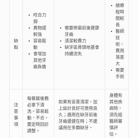
總療
程時
咬合力
間較
弱
長
異物感
需要修磨前後健康
醫師
較強
牙齒
技
缺
容易鬆
清潔較費力
術、
點
動
缺牙區骨頭地基會
費用
會增加
持續流失
落差
其他牙
大
齒負擔
需要
手術
身體有
每餐飯後務
如果有妥善清潔，加
其他疾
注
必拿下清
上設計良好可使用良
病時，
意
洗。容易鬆
久；適用在缺牙前後
須先經
事
動、不合，
牙齒還健在時；不建
醫師審
項
要定時回診
議用在多顆缺牙。
慎評
調整。
估。