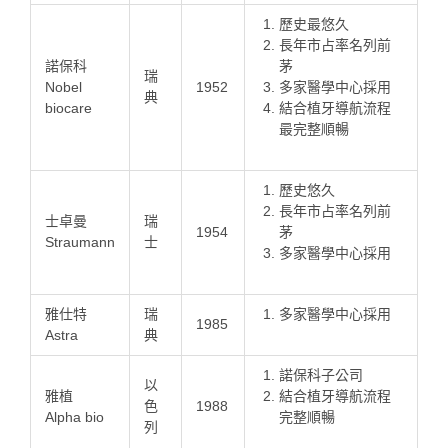
歷史最悠久
長年市占率名列前
諾保科
茅
瑞
Nobel
1952
多家醫學中心採用
典
biocare
結合植牙導航流程
最完整順暢
歷史悠久
長年市占率名列前
士卓曼
瑞
1954
茅
Straumann
士
多家醫學中心採用
雅仕特
瑞
多家醫學中心採用
1985
Astra
典
諾保科子公司
以
雅植
結合植牙導航流程
色
1988
Alpha bio
完整順暢
列