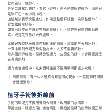
就再新咬一塊紗布，
等第二塊拿起來時，看它（紗布）是不是整個鮮紅色，還是只
是淡紅色，或小塊血塊，
血跡越淡表示快要止住；如果是整個鮮紅色、染滿整個紗布，
就要繼續咬紗布。
如果已經咬兩三塊紗布都還是鮮紅色，請趕快跟你的醫師聯
絡，或是先到急診去做處理。
冰敷跟按時吃藥就能控制術後的腫痛，建議前三天都冰敷，
一直冰敷到外觀完全消腫為止，大多不需要熱敷。
除非回診拆線後，醫師發現還有一些瘀血的話，才會再建議患
者考慮熱敷，
還有癒合過程中，吃東西時盡量不要用手術那邊去咬喔！
局部瘀青：有一些人體質會有這個的現象，一般隨著時間就
會慢慢消除！
植牙手術後拆線前
手術的區域先不要用牙刷去刷牙，改用漱口水清潔，
等拆完線、確認完傷口癒合情形，再根據醫師的指示恢復正常