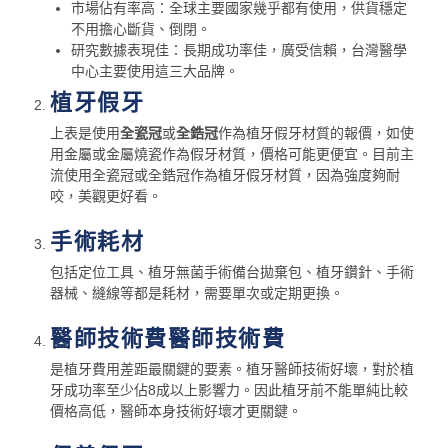
市場佔有率高：全球主要國家幾乎都有使用，供貨穩定
不用擔心斷貨、倒閉。
研究數據表現佳：長期成功率佳，廣受信賴，台灣醫學
中心主要使用這三大品牌。
植牙假牙
上表是使用
全瓷冠
或
全鋯冠
作為植牙假牙材質的報價，如使
用金屬或金屬燒瓷作為假牙材質，價格可能更便宜。目前主
流使用全瓷冠或全鋯冠作為植牙假牙材質，因為強度夠耐
咬，美觀更好看。
手術耗材
包括定位工具、植牙無菌手術備台拋棄包、植牙鑽針、手術
器械、縫線等都是耗材，需要單次或定期更換。
醫師技術費醫師技術費
是植牙費用差距最關鍵的要素。植牙醫師技術好壞，對於植
牙成功率至少佔8成以上影響力。因此植牙前不能單純比較
價格高低，醫師本身技術好壞才更關鍵。