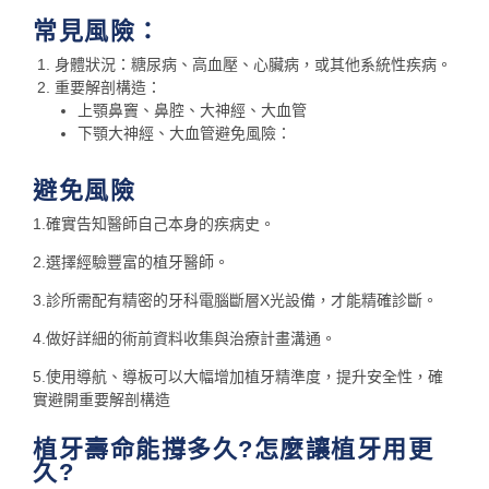
常見風險：
身體狀況：糖尿病、高血壓、心臟病，或其他系統性疾病。
重要解剖構造：
上顎鼻竇、鼻腔、大神經、大血管
下顎大神經、大血管避免風險：
避免風險
1.確實告知醫師自己本身的疾病史。
2.選擇經驗豐富的植牙醫師。
3.診所需配有精密的牙科電腦斷層X光設備，才能精確診斷。
4.做好詳細的術前資料收集與治療計畫溝通。
5.使用導航、導板可以大幅增加植牙精準度，提升安全性，確
實避開重要解剖構造
植牙壽命能撐多久?怎麼讓植牙用更
久?