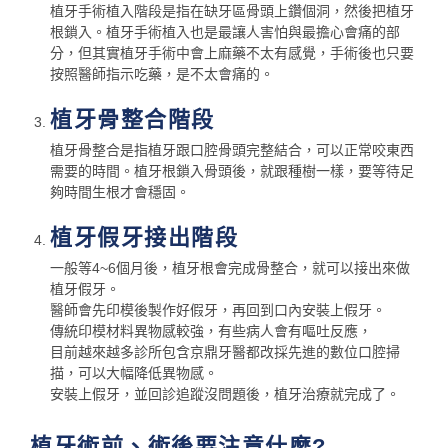
植牙手術植入階段是指在缺牙區骨頭上鑽個洞，然後把植牙
根鎖入。植牙手術植入也是最讓人害怕與最擔心會痛的部
分，但其實植牙手術中會上麻藥不太有感覺，手術後也只要
按照醫師指示吃藥，是不太會痛的。
植牙骨整合階段
植牙骨整合是指植牙跟口腔骨頭完整結合，可以正常咬東西
需要的時間。植牙根鎖入骨頭後，就跟種樹一樣，要等待足
夠時間生根才會穩固。
植牙假牙接出階段
一般等4~6個月後，植牙根會完成骨整合，就可以接出來做
植牙假牙。
醫師會先印模後製作好假牙，再回到口內安裝上假牙。
傳統印模材料異物感較強，有些病人會有嘔吐反應，
目前越來越多診所包含京鼎牙醫都改採先進的數位口腔掃
描，可以大幅降低異物感。
安裝上假牙，並回診追蹤沒問題後，植牙治療就完成了。
植牙術前、術後要注意什麼?