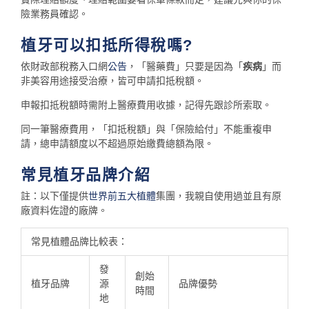
險業務員確認。
植牙可以扣抵所得稅嗎?
依財政部稅務入口網
公告
，「醫藥費」只要是因為「
疾病
」而
非美容用途接受治療，皆可申請扣抵稅額。
申報扣抵稅額時需附上醫療費用收據，記得先跟診所索取。
同一筆醫療費用，「扣抵稅額」與「保險給付」不能重複申
請，總申請額度以不超過原始繳費總額為限。
常見植牙品牌介紹
註：以下僅提供
世界前五大植體
集團，我親自使用過並且有原
廠資料佐證的廠牌。
常見植體品牌比較表：
發
創始
植牙品牌
源
品牌優勢
時間
地