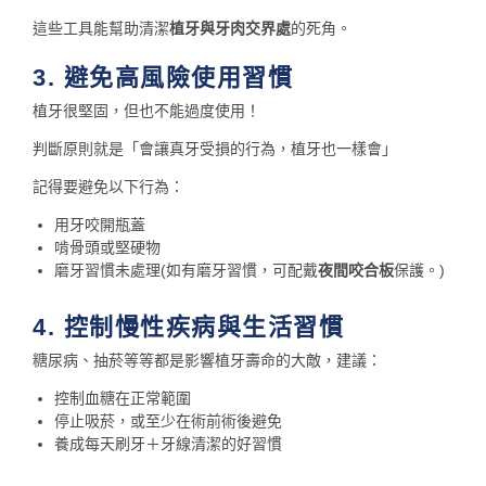
這些工具能幫助清潔
植牙與牙肉交界處
的死角。
3. 避免高風險使用習慣
植牙很堅固，但也不能過度使用！
判斷原則就是「會讓真牙受損的行為，植牙也一樣會」
記得要避免以下行為：
用牙咬開瓶蓋
啃骨頭或堅硬物
磨牙習慣未處理(如有磨牙習慣，可配戴
夜間咬合板
保護。)
4. 控制慢性疾病與生活習慣
糖尿病、抽菸等等都是影響植牙壽命的大敵，建議：
控制血糖在正常範圍
停止吸菸，或至少在術前術後避免
養成每天刷牙＋牙線清潔的好習慣