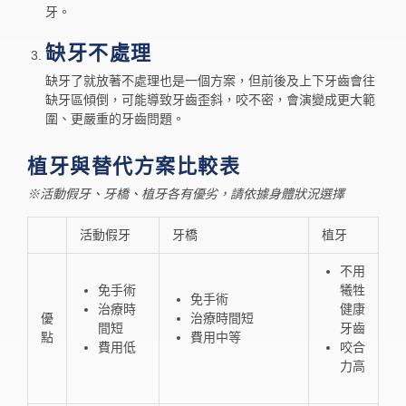
牙。
缺牙不處理
缺牙了就放著不處理也是一個方案，但前後及上下牙齒會往
缺牙區傾倒，可能導致牙齒歪斜，咬不密，會演變成更大範
圍、更嚴重的牙齒問題。
植牙與替代方案比較表
※活動假牙、牙橋、植牙各有優劣，請依據身體狀況選擇
活動假牙
牙橋
植牙
不用
免手術
犧牲
免手術
治療時
健康
優
治療時間短
間短
牙齒
點
費用中等
費用低
咬合
力高