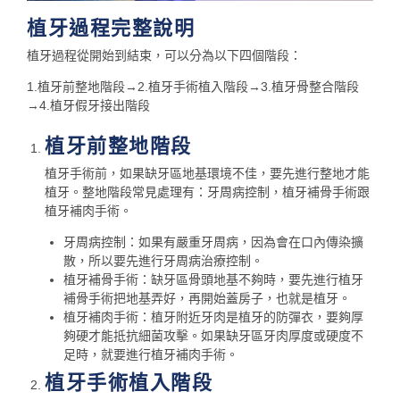
植牙過程完整說明
植牙過程從開始到結束，可以分為以下四個階段：
1.植牙前整地階段→2.植牙手術植入階段→3.植牙骨整合階段
→4.植牙假牙接出階段
植牙前整地階段
植牙手術前，如果缺牙區地基環境不佳，要先進行整地才能
植牙。整地階段常見處理有：牙周病控制，植牙補骨手術跟
植牙補肉手術。
牙周病控制：如果有嚴重牙周病，因為會在口內傳染擴
散，所以要先進行牙周病治療控制。
植牙補骨手術：缺牙區骨頭地基不夠時，要先進行植牙
補骨手術把地基弄好，再開始蓋房子，也就是植牙。
植牙補肉手術：植牙附近牙肉是植牙的防彈衣，要夠厚
夠硬才能抵抗細菌攻擊。如果缺牙區牙肉厚度或硬度不
足時，就要進行植牙補肉手術。
植牙手術植入階段