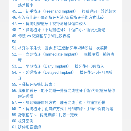
誤差最小
二、徒手植牙（Freehand Implant）｜經驗導向，誤差較大
有沒有比較不痛的植牙方法?兩種植牙手術方式比較
一、傳統翻瓣植牙｜視野清楚但傷口較大
二、微創植牙（不翻瓣植牙）｜傷口小、術後更舒適
傳統 vs 微創植牙手術比較表格：
植牙能不能快一點完成?三個植牙手術時間點一次搞懂
一、立即植牙（Immediate Implant）｜現拔現種，縮短療
程
二、早期植牙（Early Implant）｜拔牙後4~8週植入
三、延遲植牙（Delayed Implant）｜拔牙後3~6個月再植
牙
三種植牙時機比較表：
我很怕看牙，能不能睡一覺就完成植牙手術?舒眠植牙幫你
解決恐懼
一、舒眠鎮靜麻醉方式｜睡著完成手術，無痛無恐懼
二、傳統植牙手術麻醉方式｜局部麻醉，手術中保持清醒
舒眠植牙 vs 傳統麻醉：比較一覽表
植牙案例
延伸影音閱讀