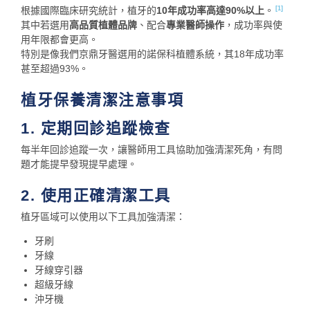
根據國際臨床研究統計，植牙的
10年成功率高達90%以上
。
[1]
其中若選用
高品質植體品牌
、配合
專業醫師操作
，成功率與使
用年限都會更高。
特別是像我們京鼎牙醫選用的諾保科植體系統，其18年成功率
甚至超過93%。
植牙保養清潔注意事項
1. 定期回診追蹤檢查
每半年回診追蹤一次，讓醫師用工具協助加強清潔死角，有問
題才能提早發現提早處理。
2. 使用正確清潔工具
植牙區域可以使用以下工具加強清潔：
牙刷
牙線
牙線穿引器
超級牙線
沖牙機