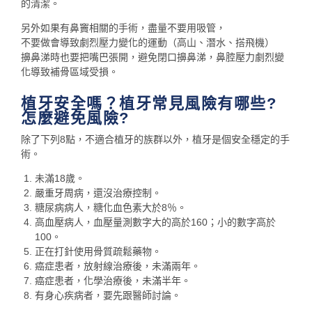
的清潔。
另外如果有鼻竇相關的手術，盡量不要用吸管，
不要做會導致劇烈壓力變化的運動（高山、潛水、搭飛機）
擤鼻涕時也要把嘴巴張開，避免閉口擤鼻涕，鼻腔壓力劇烈變
化導致補骨區域受損。
植牙安全嗎？植牙常見風險有哪些?
怎麼避免風險?
除了下列8點，不適合植牙的族群以外，植牙是個安全穩定的手
術。
未滿18歲。
嚴重牙周病，還沒治療控制。
糖尿病病人，糖化血色素大於8％。
高血壓病人，血壓量測數字大的高於160；小的數字高於
100。
正在打針使用骨質疏鬆藥物。
癌症患者，放射線治療後，未滿兩年。
癌症患者，化學治療後，未滿半年。
有身心疾病者，要先跟醫師討論。