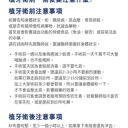
植牙術前注意事項
如實告知身體狀況，如：糖尿病、高血壓、骨質疏鬆，
或是否有服用慢性病藥物，抗凝血藥物，
甚至是會影響凝血功能的保健食品（魚油、銀杏）或容易活血
的中藥，
請在諮詢時先跟醫師說，要讓醫師掌握好身體狀況。
手術前一週以及後兩週減少飲酒，手術前一天千萬不可大量
喝酗酒，也不能喝醉。
手術當天因為會臉部消毒，請不要化妝。
手術當天會量血壓，建議前2~3小時不要劇烈運動，
如果打算走路到診所，建議至少15分鐘前到診所，
加上大家術前多少都會緊張，所以要讓身體緩和一下，
才不會血壓太高，影響麻藥的效果。
手術前可能會請患者服用預防性抗生素，就看醫師指示是否
在家先吃，或是提前到診所吃藥。
植牙術後注意事項
紗布要咬緊，至少一個小時以上，如果拿下來檢查還有滲血，