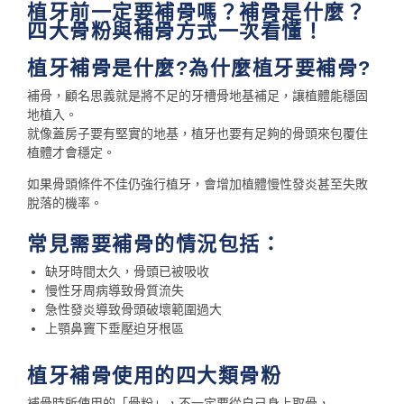
植牙前一定要補骨嗎？補骨是什麼？
四大骨粉與補骨方式一次看懂！
植牙補骨是什麼?為什麼植牙要補骨?
補骨，顧名思義就是將不足的牙槽骨地基補足，讓植體能穩固
地植入。
就像蓋房子要有堅實的地基，植牙也要有足夠的骨頭來包覆住
植體才會穩定。
如果骨頭條件不佳仍強行植牙，會增加植體慢性發炎甚至失敗
脫落的機率。
常見需要補骨的情況包括：
缺牙時間太久，骨頭已被吸收
慢性牙周病導致骨質流失
急性發炎導致骨頭破壞範圍過大
上顎鼻竇下垂壓迫牙根區
植牙補骨使用的四大類骨粉
補骨時所使用的「骨粉」，不一定要從自己身上取骨，