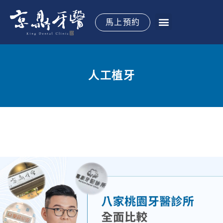
跳
至
馬上預約
主
要
關於京鼎
植牙手術
全口重建
牙齒矯正
水雷射牙周
專科治療
御醫專欄
御見案例
立即預約
內
容
人工植牙