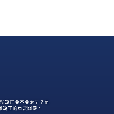
就矯正會不會太早？是
雜矯正的重要關鍵。