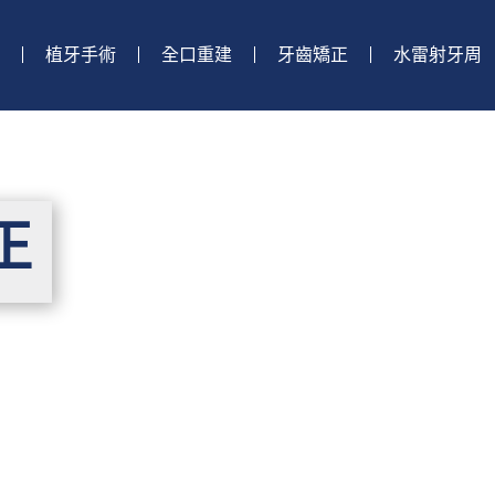
植牙手術
全口重建
牙齒矯正
水雷射牙周
正