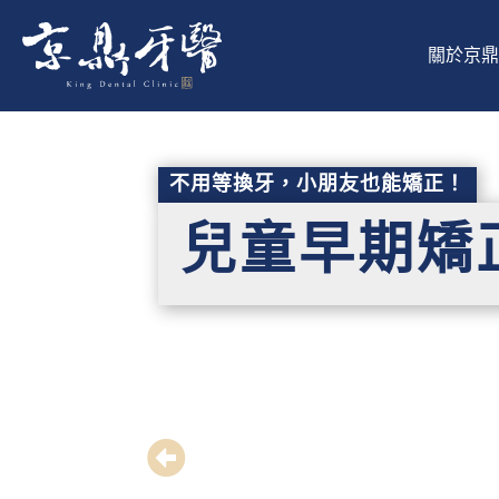
跳
至
關於京鼎
主
要
內
不用等換牙，小朋友也能矯正！
容
兒童早期矯