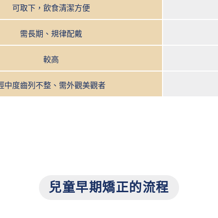
可取下，飲食清潔方便
需長期、規律配戴
較高
輕中度齒列不整、需外觀美觀者
兒童早期矯正的流程