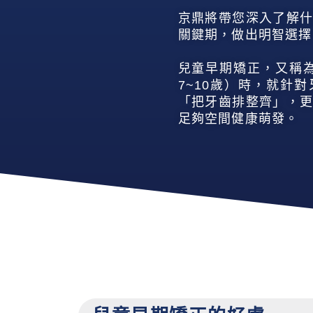
京鼎將帶您深入了解
關鍵期，做出明智選擇
兒童早期矯正，又稱
7~10歲）時，就針
「把牙齒排整齊」，
足夠空間健康萌發。