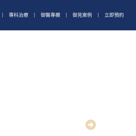
專科治療
御醫專欄
御見案例
立即預約
專業兒童
兒