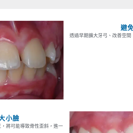
避
透過早期擴大牙弓、改善空間
大小臉
正，將可能導致骨性歪斜，進一