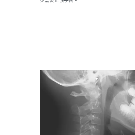
步需要正顎手術。