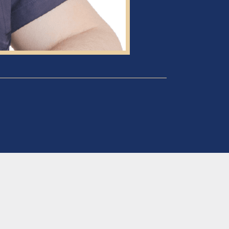
林容
兒童牙