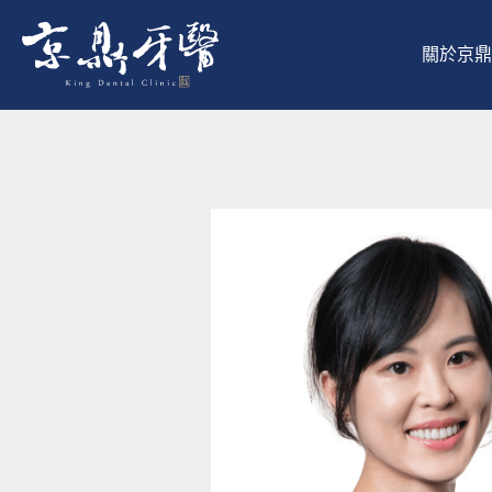
跳
至
關於京鼎
主
要
內
容