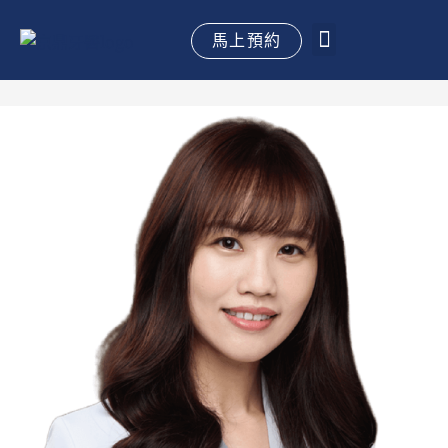
跳
至
馬上預約
主
關於京鼎
植牙手術
全口重建
牙齒矯正
水雷射牙周
專科治療
御醫專欄
御見案例
立即預約
要
內
容