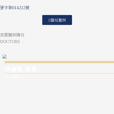
牙字第014212號
御見案例
京鼎醫師陣容
DOCTORS
林建佑 院長
全口重建