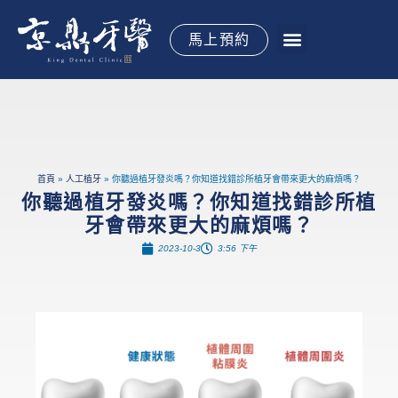
跳
至
馬上預約
主
要
關於京鼎
植牙手術
全口重建
牙齒矯正
水雷射牙周
專科治療
御醫專欄
御見案例
立即預約
內
容
首頁
人工植牙
你聽過植牙發炎嗎？你知道找錯診所植牙會帶來更大的麻煩嗎？
你聽過植牙發炎嗎？你知道找錯診所植
牙會帶來更大的麻煩嗎？
2023-10-3
3:56 下午