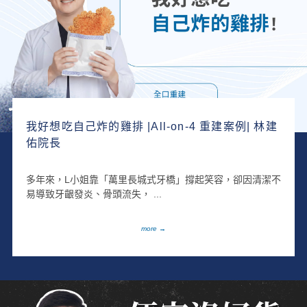
我好想吃自己炸的雞排 |All-on-4 重建案例| 林建
佑院長
多年來，L小姐靠「萬里長城式牙橋」撐起笑容，卻因清潔不
易導致牙齦發炎、骨頭流失， ...
more →