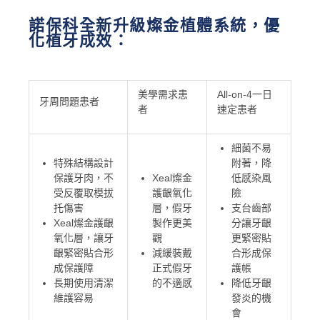
諾保科全新升級燦金植體系統，優
化植牙成效：
美學需求患
All-on-4一日
牙周問題患者
者
速定患者
細菌不易
特殊結構設計
附著，降
保護牙肉，不
Xeal燦金
低感染風
受反覆取模拔
護齦氧化
險
托傷害
層，假牙
支台齒部
Xeal燦金護齦
製作更美
分讓牙齦
氧化層，讓牙
觀
更緊密貼
齦緊密貼合形
減緩裝戴
合形成保
成保護障
正式假牙
護帳
長期使用清潔
的不適感
降低牙齦
維護容易
發炎的機
會