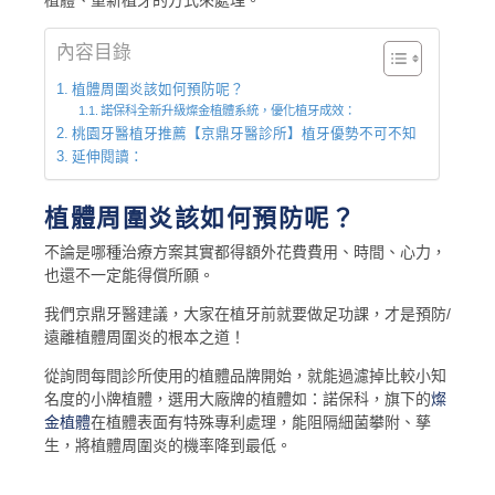
內容目錄
植體周圍炎該如何預防呢？
諾保科全新升級燦金植體系統，優化植牙成效：
桃園牙醫植牙推薦【京鼎牙醫診所】植牙優勢不可不知
延伸閱讀：
植體周圍炎該如何預防呢？
不論是哪種治療方案其實都得額外花費費用、時間、心力，
也還不一定能得償所願。
我們京鼎牙醫建議，大家在植牙前就要做足功課，才是預防/
遠離植體周圍炎的根本之道！
從詢問每間診所使用的植體品牌開始，就能過濾掉比較小知
名度的小牌植體，選用大廠牌的植體如：諾保科，旗下的
燦
金植體
在植體表面有特殊專利處理，能阻隔細菌攀附、孳
生，將植體周圍炎的機率降到最低。