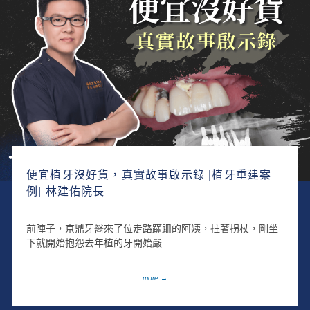
便宜植牙沒好貨，真實故事啟示錄 |植牙重建案
例| 林建佑院長
前陣子，京鼎牙醫來了位走路蹣跚的阿姨，拄著拐杖，剛坐
下就開始抱怨去年植的牙開始嚴 ...
more →