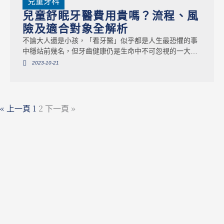
兒童牙科
兒童舒眠牙醫費用貴嗎？流程、風
險及適合對象全解析
不論大人還是小孩，「看牙醫」似乎都是人生最恐懼的事
中穩站前幾名，但牙齒健康仍是生命中不可忽視的一大課
題，幸好隨著現代醫療發展，我們可以使用藥物的方式，
2023-10-21
幫助患者放鬆、降低治療過程的不適與心理壓力，且不論
大人小孩皆可以使用，特別適合有牙科恐懼或是複雜治療
的患者。
« 上一頁
1
2
下一頁 »