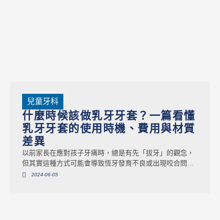
兒童牙科
什麼時候該做乳牙牙套？一篇看懂
乳牙牙套的使用時機、費用與材質
差異
以前家長在應對孩子牙痛時，總是有先「拔牙」的觀念，
但其實這種方式可能會導致恆牙發育不良或出現咬合問
題，當乳牙蛀得太深、需要做兒童根管治療時，療程後裝
2024-06-05
戴乳牙牙套是必要的嗎？本篇文章將帶您認識3個乳牙牙套
的使用情境、2種牙套材質介紹，以及牙套的安裝方式與常
見問答，幫助大家更瞭解乳牙牙套的重要性！