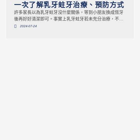
一次了解乳牙蛀牙治療、預防方式
許多家長以為乳牙蛀牙沒什麼關係，等到小朋友換成恆牙
後再好好清潔即可。事實上乳牙蛀牙若未充分治療，不只
會讓孩子承受牙疼的痛苦，更有可能影響小寶貝日後恆牙
2024-07-24
發育。無論孩子處於乳牙還是恆牙階段，牙齒有問題就應
徹底治療，接下來就為您全面解析乳牙蛀牙的原因、症
狀、治療與預防方式，協助您建立對小朋友乳牙照護的全
面知識。