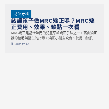
兒童牙科
該讓孩子做MRC矯正嗎？MRC矯
正費用、效果、缺點一次看
MRC矯正是當今熱門的兒童牙齒矯正手法之一，藉由矯正
器的協助與醫生的指示，矯正小朋友咬合、使用口腔肌肉
的方法，透過習慣的改變與訓練，不只可以讓齒列整齊，
2024-07-13
更可以訓練小朋友正確的呼吸、咬合方式，全方位改善兒
童口腔甚至呼吸道的健康。今天就來替您介紹MRC矯正的
原理、優缺點，以及與不同兒童牙齒矯正方式的差異，協
助您選擇最適合孩子的牙齒矯正方法。