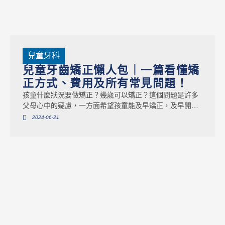
兒童牙科
兒童牙齒矯正懶人包｜一篇看懂矯
正方式、費用及所有常見問題！
孩童什麼狀況要做矯正？幾歲可以矯正？這個問題是許多
父母心中的疑慮，一方面希望孩童能及早矯正，及早開始
正常咬合並享受良好齒列；但另一方面又會擔心是否太早
2024-06-21
接受矯正。其實孩童的矯正年齡通常會分成3個階段，其中
6～12歲又被稱作兒童牙齒矯正的黃金期，至於如何判斷
孩童是否需要做矯正？矯正方式有哪些？該如何挑選？這
篇文章將會解答你對於兒童牙齒矯正的問題。