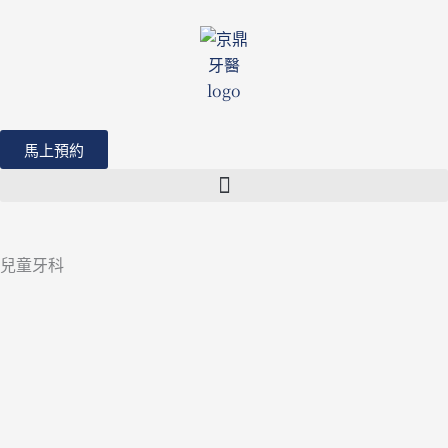
跳
至
主
要
內
容
馬上預約
兒童牙科
Page
Page