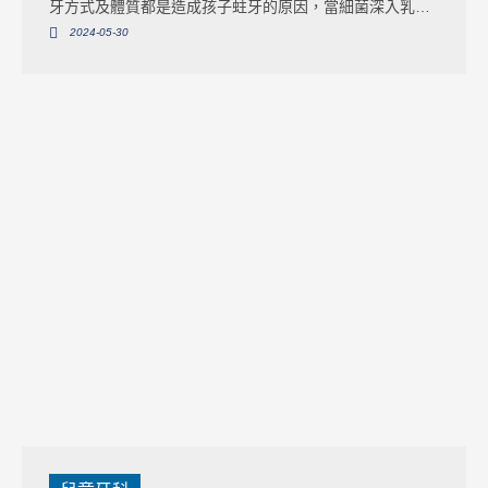
牙方式及體質都是造成孩子蛀牙的原因，當細菌深入乳牙
牙髓時，做根管治療就有其必要性。而小孩根管治療會痛
2024-05-30
嗎？與成人的根管治療又有什麼差別？本篇文章將一一帶
您了解兒童根管治療的原理、過程、費用、注意事項及常
見問題，幫助苦惱的家長們一次掌握兒童根管治療的相關
知識。