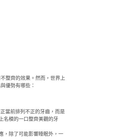
齒不整齊的效果。然而，世界上
點與優勢有哪些：
矯正當前排列不正的牙齒，而是
上名模的一口整齊美觀的牙
應，除了可能影響睡眠外，一