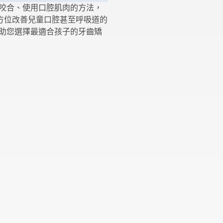
咬合、使用口腔肌肉的方法，
方位改善兒童口腔甚至呼吸道的
助您選擇最適合孩子的牙齒矯