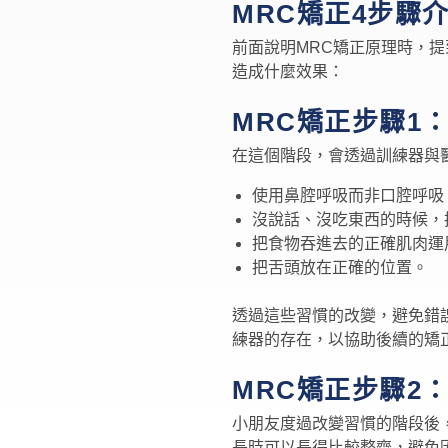
MRC矯正4步驟
前面說明MRC矯正原理時，提
造成什麼效果：
MRC矯正步驟1
在這個階段，會透過訓練器與
使用鼻腔呼吸而非口腔呼吸
沒說話、沒吃東西的時候，
把食物吞進去的正確肌肉運
把舌頭放在正確的位置。
透過這些習慣的改變，避免錯
練器的存在，以協助後續的矯
MRC矯正步驟2
小朋友度過改變習慣的階段後
長時可以長得比較整齊，避免