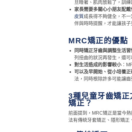
旦睡著、肌肉放鬆了，訓練
家長需要多關心小朋友配戴
皮質
成長得不夠健全，不一
伴與時時提醒，才能讓孩子
MRC矯正的優點
同時矯正牙齒與調整生活習
列扭曲的狀況再發生，還可
對生活造成的影響較小
：M
可以及早開始、從小培養正
法，同時根除許多可能讓齒
3種兒童牙齒矯正
矯正？
前面提到，MRC矯正是當今
法有傳統牙套矯正、隱形矯正