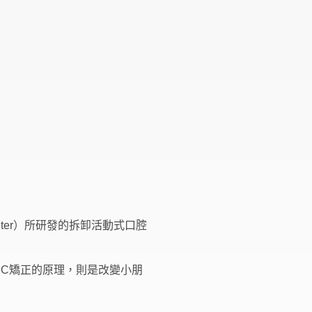
Center）所研發的拆卸活動式口腔
C矯正的原理，則是改變小朋