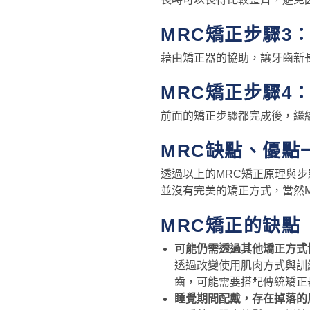
MRC矯正步驟3
藉由矯正器的協助，讓牙齒新
MRC矯正步驟4
前面的矯正步驟都完成後，繼
MRC缺點、優點
透過以上的MRC矯正原理與
並沒有完美的矯正方式，當然
MRC矯正的缺點
可能仍需透過其他矯正方式
透過改變使用肌肉方式與訓
齒，可能需要搭配傳統矯正
睡覺期間配戴，存在掉落的