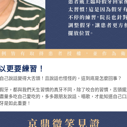
以更要練習！
自己說話變得大舌頭！且說話也怪怪的，這到底是怎麼回事？
假牙，都與我們天生習慣的真牙不同，除了咬合的習慣，舌頭擺
盡量多吃自己愛吃的，多多跟朋友說話、唱歌，才能知道自己口
牙是如此重要！