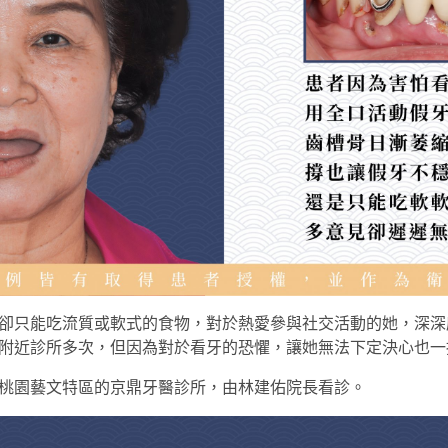
卻只能吃流質或軟式的食物，對於熱愛參與社交活動的她，深深
附近診所多次，但因為對於看牙的恐懼，讓她無法下定決心也一
桃園藝文特區的京鼎牙醫診所，由林建佑院長看診。