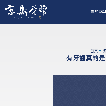
跳
至
關於京鼎
主
要
內
容
首頁
有牙齒真的是一