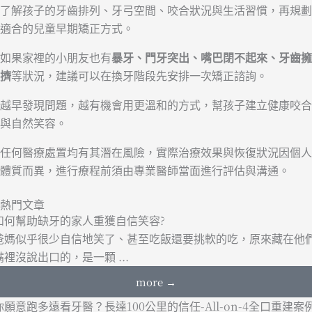
了解孩子的牙齒排列、牙弓空間、咬合狀況與生活習慣，再規劃
適合的兒童早期矯正方式。
如果家裡的小朋友也有
暴牙、門牙突出、嘴巴閉不起來、牙齒擁
擠
等狀況，建議可以在換牙階段先安排一次矯正諮詢。
越早發現問題，越有機會用更溫和的方式，幫孩子建立健康咬合
與自然笑容。
任何醫療處置均有其潛在風險，實際治療效果與恢復狀況因個人
體質而異，進行療程前須由專業醫師當面進行評估與溝通。
熱門文章
如何幫助缺牙的家人重獲自信笑容?
爸媽似乎很少自信地笑了、甚至吃飯還要挑軟的吃，原來藏在他
嘴裡沒說出口的，是一顆 ...
more →
你願意跑多遠看牙醫？長達100公里的信任-All-on-4全口重建案例