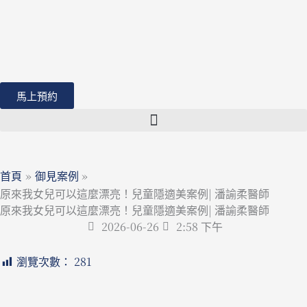
跳
至
主
要
內
馬上預約
容
首頁
御見案例
原來我女兒可以這麼漂亮！兒童隱適美案例| 潘諭柔醫師
原來我女兒可以這麼漂亮！兒童隱適美案例| 潘諭柔醫師
2026-06-26
2:58 下午
瀏覽次數：
281