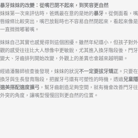
暴牙妹妹的改變：從嘴巴閉不起來，到笑容更自然
妹妹第一次來評估時，爸媽最在意的是她的
暴牙
。從側面看，嘴
唇線條比較突出，嘴巴放鬆時也不容易自然閉起來，看起來像是
一直微微嘟著嘴。
妹妹自己其實也感覺得到這個困擾。雖然年紀還小，但孩子對外
觀的感受往往比大人想像中更敏銳，尤其進入換牙階段後，門牙
變大、牙齒排列開始改變，外觀上的差異也會越來越明顯。
經過潘醫師檢查後發現，妹妹的狀況
不一定要拔牙矯正
。只要在
換牙與生長發育階段，把握牙弓還有可塑性的時機，透過
兒童隱
適美搭配適度擴弓
，幫牙齒創造足夠空間，就有機會改善門牙往
外突的角度，讓嘴型慢慢回到更自然的位置。