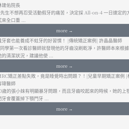
林建佑院長
T先生不想再忍受活動假牙的痛苦，決定採 All-on-4 一日速定的
式來全口重 ...
more →
戴牙套也能養成不蛀牙的好習慣！ |傳統矯正案例| 許晶晶醫師
L同學第一次看診醫師就發現他的牙齒沒刷乾淨，許醫師本來根據
他的清潔狀況，建議他使 ...
more →
MRC矯正差點失敗，竟是睡覺時出問題？！|兒童早期矯正案例 |
容瑋醫師
10歲的張小妹有明顯暴牙問題，而且牙齒咬起來的時候，她的上
門牙會覆蓋掉下顎門牙 ...
more →