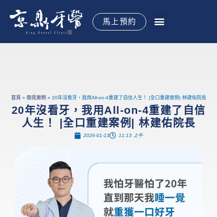
跳
至
馬上預約
主
要
關於京鼎
植牙手術
全口重建
牙齒矯正
水雷射牙周
專科治療
御醫專欄
御見案例
立即預約
內
容
首頁
御見案例
20年沒看牙，我用All-on-4重建了自信人生！ |全口重建案例| 林建佑院長
20年沒看牙，我用All-on-4重建了自信
人生！ |全口重建案例| 林建佑院長
2026-01-13
11:13 上午