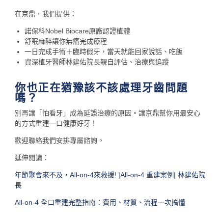
在京鼎，我們提供：
諾保科Nobel Biocare原廠認證植體
舒眠麻醉讓你無痛完成療程
一日完成手術＋臨時假牙，當天就能回家說話、吃飯
資深植牙醫師林建佑院長親自評估、治療與追蹤
你也正在猶豫該不該處理牙齒問題
嗎？
別再讓「怕看牙」成為延誤治療的原因。讓京鼎幫你用最安心
的方式重建一口健康好牙！
歡迎聯絡我們安排專屬諮詢。
延伸閱讀：
年節聚會來不及，All-on-4來救援! |All-on-4 重建案例| 林建佑院
長
All-on-4 全口重建完整指南：費用、材質、流程一次搞懂