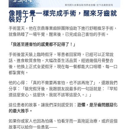
像睡午覺一樣完成手術，醒來牙齒就
裝好了！
手術當天，他在京鼎專業麻醉團隊協助下進行舒眠植牙手術，
就像熟睡了一場午覺，醒來後，已完成自己害怕的手術。
「我甚至連害怕的感覺都不記得了！」
手術後當天裝上臨時假牙，等患者回家時，已經可以正常說
話、進食軟質食物，大幅改善生活品質，經過幾個月骨整合
後，他換上正式全瓷假牙，現在每一餐都能大口咀嚼、每一口
都紮實有。
他的心得：「真的不需要再害怕，也不該再拖了」，還跟我們
分享：「裝完假牙後，我跟朋友說最多的一句話就是：『早知
道這麼安心、這麼快，我就不該等這麼久。』」
這位患者的故事，讓我們深刻感受到：
恐懼，是牙齒問題惡化
的最大推手。
如果你或家人也因為怕痛、怕看牙而一直拖延治療，或許這個
故事可以給你一些勇氣——