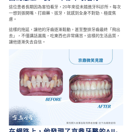
這位患者長期因為害怕看牙，20年來從未踏進牙科診所。每次
一想到張開嘴、打麻藥、拔牙，就感到全身不對勁、極度焦
慮。
這樣的拖延，讓他的牙齒逐漸鬆動，甚至整排牙齒最終「飛出
去」，不僅講話漏風，吃東西也非常痛苦。這樣的生活品質，
讓他逐漸失去自信。
在網路上，他發現了京鼎牙醫的All-