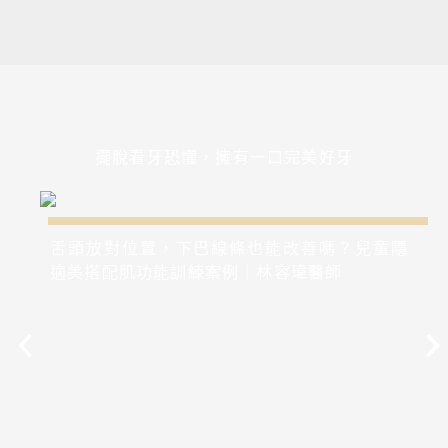
擺脫看牙恐懼，擁有一口完美好牙
舌頭放對位置，下巴線條也能改善嗎？兒童隱
適美搭配肌功能訓練案例｜林容瑋醫師