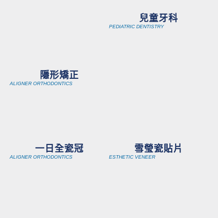
照
護，
兒童牙科
然後
PEDIATRIC DENTISTRY
診所
設備
超先
隱形矯正
進的
ALIGNER ORTHODONTICS
(超推
～～)
👍👍
👍
一日全瓷冠
雪瑩瓷貼片
ALIGNER ORTHODONTICS
ESTHETIC VENEER