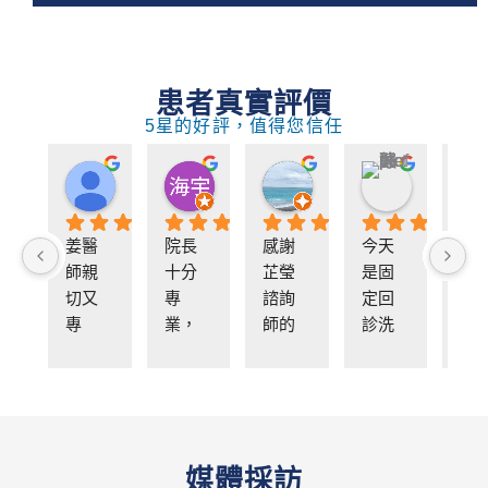
患者真實評價
5星的好評，值得您信任
Sylvia Chen
70號許婷涵
劉海宇
嚴琮鈺
11 個月前
11 個月前
11 個月前
11 個月前
姜醫
院長
感謝
今天
醫
師親
十分
芷瑩
是固
親切 
切又
專
諮詢
定回
環
專
業，
師的
診洗
不
業，
護士
親切
牙跟
會用
也很
體
塗
淺顯
親
貼，
氟，
易懂
切。
醫師
翁醫
的方
們的
師非
媒體採訪
式解
專業
常親