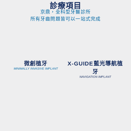
提出
診療項目
對牙
京鼎，全科型牙醫診所
齒治
所有牙齒問題皆可以一站式完成
療方
案的
建議
（不
再只
有抽
微創植牙
X-GUIDE藍光導航植
神經
MINIMALLY INVASIVE IMPLANT
做牙
牙
套）
NAVIGATION IMPLANT
，也
會提
醒平
常刷
牙清
潔保
養的