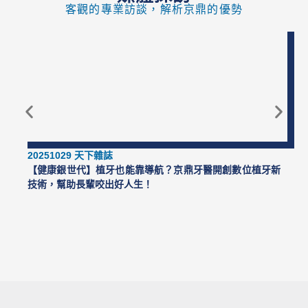
客觀的專業訪談，解析京鼎的優勢
答疑
解
切、
問。
說。
講解
櫃檯
可以
也很
和護
找到
十分
士也
有耐
詳
非常
心肯
細，
親
用心
之前
切。
的團
看診
隊很
翁醫
20251029 天下雜誌
不容
師會
【健康銀世代】植牙也能靠導航？京鼎牙醫開創數位植牙新
易。
說明
技術，幫助長輩咬出好人生！
對牙
齒治
療的
各種
方
式，
然後