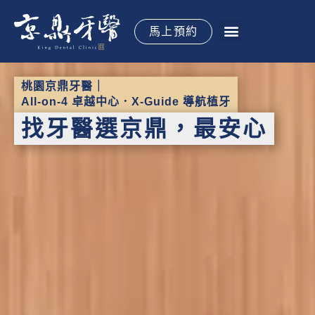
跳
至
馬上預約
主
要
關於京鼎
植牙手術
全口重建
牙齒矯正
水雷射牙周
專科治療
御醫專欄
御見案例
立即預約
內
桃園京鼎牙醫｜
容
All-on-4 卓越中心．X-Guide 導航植牙
找牙醫選京鼎，最安心